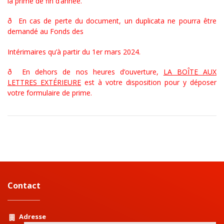
la prime de fin d’année.
ð En cas de perte du document, un duplicata ne pourra être
demandé au Fonds des
Intérimaires qu’à partir du 1er mars 2024.
ð En dehors de nos heures d’ouverture,
LA BOÎTE AUX
LETTRES EXTÉRIEURE
est à votre disposition pour y déposer
votre formulaire de prime.
Contact
Adresse