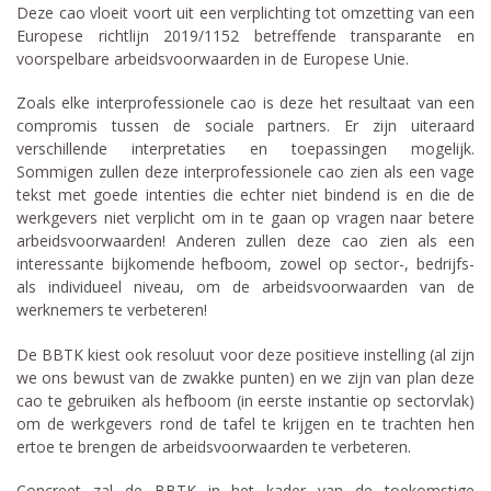
Deze cao vloeit voort uit een verplichting tot omzetting van een
Europese richtlijn 2019/1152 betreffende transparante en
voorspelbare arbeidsvoorwaarden in de Europese Unie.
Zoals elke interprofessionele cao is deze het resultaat van een
compromis tussen de sociale partners. Er zijn uiteraard
verschillende interpretaties en toepassingen mogelijk.
Sommigen zullen deze interprofessionele cao zien als een vage
tekst met goede intenties die echter niet bindend is en die de
werkgevers niet verplicht om in te gaan op vragen naar betere
arbeidsvoorwaarden! Anderen zullen deze cao zien als een
interessante bijkomende hefboom, zowel op sector-, bedrijfs-
als individueel niveau, om de arbeidsvoorwaarden van de
werknemers te verbeteren!
De BBTK kiest ook resoluut voor deze positieve instelling (al zijn
we ons bewust van de zwakke punten) en we zijn van plan deze
cao te gebruiken als hefboom (in eerste instantie op sectorvlak)
om de werkgevers rond de tafel te krijgen en te trachten hen
ertoe te brengen de arbeidsvoorwaarden te verbeteren.
Concreet zal de BBTK in het kader van de toekomstige