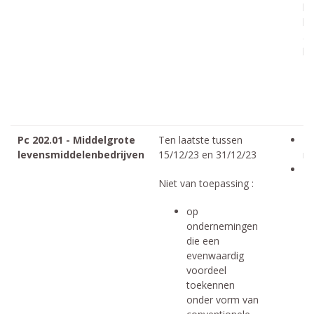
b
ka
ar
he
Pc 202.01 - Middelgrote
Ten laatste tussen
Mi
levensmiddelenbedrijven
15/12/23 en 31/12/23
m
In
Niet van toepassing :
op
ondernemingen
die een
evenwaardig
voordeel
toekennen
onder vorm van