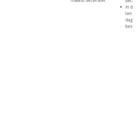
maand december.
betali
In die
ten l
dag v
besch