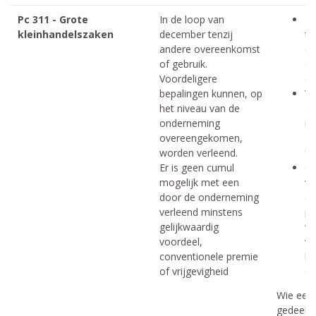
Pc 311 - Grote
In de loop van
Mi
kleinhandelszaken
december tenzij
te
andere overeenkomst
(a
of gebruik.
op
Voordeligere
di
bepalingen kunnen, op
Ve
het niveau van de
ar
onderneming
in
overeengekomen,
+ 
worden verleend.
fu
Er is geen cumul
Ge
mogelijk met een
ve
door de onderneming
(v
verleend minstens
pe
gelijkwaardig
wo
voordeel,
vr
conventionele premie
bi
of vrijgevigheid
dr
Wie een 
gedeeltel