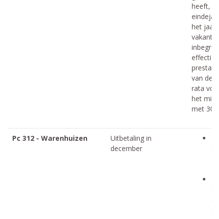
heeft, o
eindejaa
het jaarl
vakantie
inbegrep
effectiev
prestati
van de ja
rata voor
het mini
met 30% 
Pc 312 - Warenhuizen
Uitbetaling in
Mi
december
dr
an
op
Ei
di
ee
di