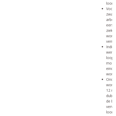
loonve
Voor 
zwang
arbei
eerst
ziekt
wordt
vermi
Indien
werde
loop 
mogen
einde
word
Onder
wordt
12 ma
dubbe
de bij
vervo
loon 