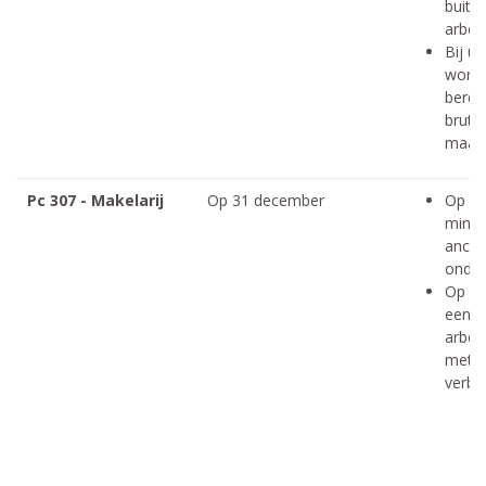
buit
arbeid
Bij ui
wordt
berek
bruto
maand
Pc 307 - Makelarij
Op 31 december
Op 3
minst
anciën
onder
Op 31
een
arbei
met d
verbo