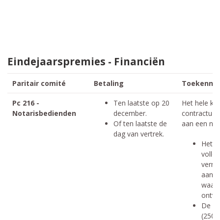
Eindejaarspremies - Financiën
Paritair comité
Betaling
Toekennin
Pc 216 -
Ten laatste op 20
Het hele ka
Notarisbedienden
december.
contractuee
Of ten laatste de
aan een not
dag van vertrek.
Het b
volle
vermi
aanta
waarv
ontva
De vo
(250 