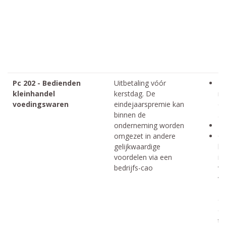
Pc 202 - Bedienden
Uitbetaling vóór
Mi
kleinhandel
kerstdag. De
ma
voedingswaren
eindejaarspremie kan
op
binnen de
31
onderneming worden
In
omgezet in andere
Oo
gelijkwaardige
be
voordelen via een
in
bedrijfs-cao
ve
ve
zi
ou
op
ti